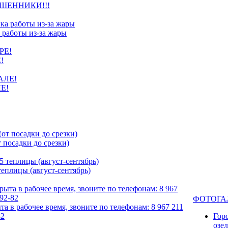
ШЕННИКИ!!!
 работы из-за жары
!
Е!
посадки до срезки)
еплицы (август-сентябрь)
ФОТОГА
та в рабочее время, звоните по телефонам: 8 967 211
82
Гор
озе