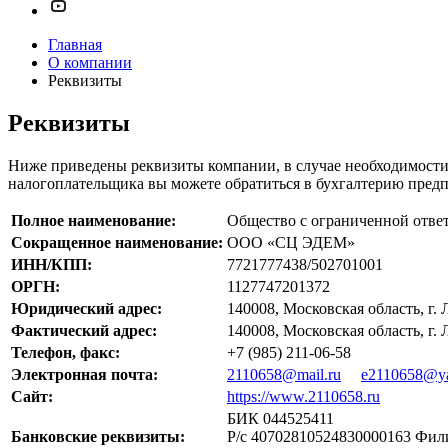
Главная
О компании
Реквизиты
Реквизиты
Ниже приведены реквизиты компании, в случае необходимости
налогоплательщика вы можете обратиться в бухгалтерию пред
Полное наименование:
Общество с ограниченной отв
Сокращенное наименование:
ООО «СЦ ЭДЕМ»
ИНН/КПП:
7721777438/502701001
ОРГН:
1127747201372
Юридический адрес:
140008, Московская область, г. 
Фактический адрес:
140008, Московская область, г. 
Телефон, факс:
+7 (985) 211-06-58
Электронная почта:
2110658@mail.ru
e2110658@ya
Сайт:
https://www.2110658.ru
БИК 044525411
Банковские реквизиты:
Р/с 40702810524830000163 Фи