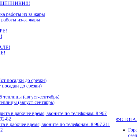
ШЕННИКИ!!!
 работы из-за жары
!
Е!
посадки до срезки)
еплицы (август-сентябрь)
ФОТОГА
та в рабочее время, звоните по телефонам: 8 967 211
82
Гор
озе