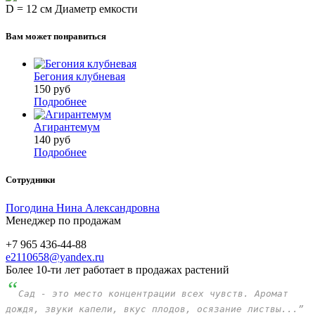
D = 12 см
Диаметр емкости
Вам может понравиться
Бегония клубневая
150
руб
Подробнее
Агирантемум
140
руб
Подробнее
Сотрудники
Погодина Нина Александровна
Менеджер по продажам
+7 965 436-44-88
e2110658@yandex.ru
Более 10-ти лет работает в продажах растений
“
Сад - это место концентрации всех чувств. Аромат
дождя, звуки капели, вкус плодов, осязание листвы...”