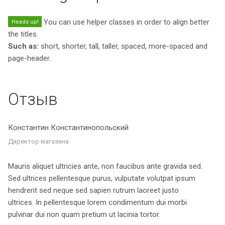
You can use helper classes in order to align better
Heads up!
the titles.
Such as:
short, shorter, tall, taller, spaced, more-spaced and
page-header.
Отзыв
Константин Константинопольский
Директор магазина
Mauris aliquet ultricies ante, non faucibus ante gravida sed.
Sed ultrices pellentesque purus, vulputate volutpat ipsum
hendrerit sed neque sed sapien rutrum laoreet justo
ultrices. In pellentesque lorem condimentum dui morbi
pulvinar dui non quam pretium ut lacinia tortor.