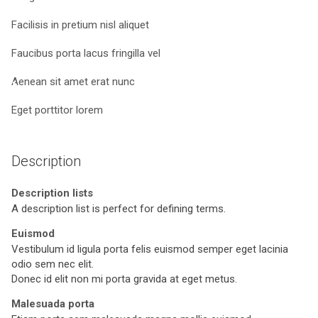
Facilisis in pretium nisl aliquet
Faucibus porta lacus fringilla vel
Aenean sit amet erat nunc
Eget porttitor lorem
Description
Description lists
A description list is perfect for defining terms.
Euismod
Vestibulum id ligula porta felis euismod semper eget lacinia
odio sem nec elit.
Donec id elit non mi porta gravida at eget metus.
Malesuada porta