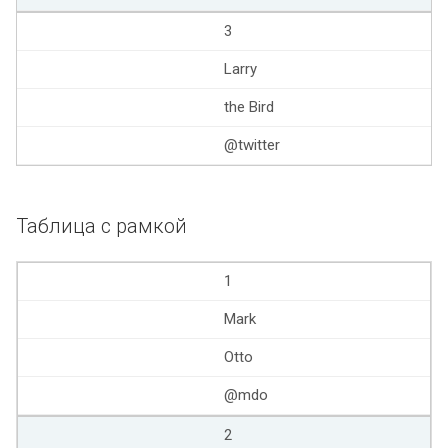
3
Larry
the Bird
@twitter
Таблица с рамкой
1
Mark
Otto
@mdo
2