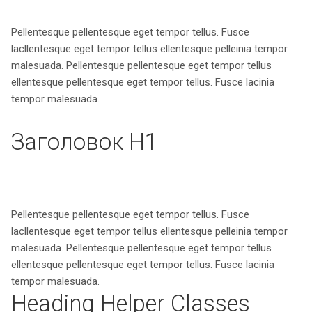
Pellentesque pellentesque eget tempor tellus. Fusce
lacllentesque eget tempor tellus ellentesque pelleinia tempor
malesuada. Pellentesque pellentesque eget tempor tellus
ellentesque pellentesque eget tempor tellus. Fusce lacinia
tempor malesuada.
Заголовок H1
Pellentesque pellentesque eget tempor tellus. Fusce
lacllentesque eget tempor tellus ellentesque pelleinia tempor
malesuada. Pellentesque pellentesque eget tempor tellus
ellentesque pellentesque eget tempor tellus. Fusce lacinia
tempor malesuada.
Heading Helper Classes