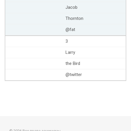
Jacob
Thornton
@fat
3
Larry
the Bird
@twitter
© 2026 Все права защищены.