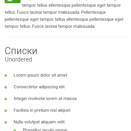
tempor tellus ellentesque pellentesque eget tempor
tellus. Fusce lacinia tempor malesuada. Pellentesque
pellentesque eget tempor tellus ellentesque pellentesque eget
tempor tellus. Fusce lacinia tempor malesuada.
Списки
Unordered
Lorem ipsum dolor sit amet
Consectetur adipiscing elit
Integer molestie lorem at massa
Facilisis in pretium nisl aliquet
Nulla volutpat aliquam velit
Phasellus iaculis neque