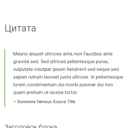
Цитата
Mauris aliquet ultricies ante, non faucibus ante
gravida sed. Sed ultrices pellentesque purus,
vulputate volutpat ipsum hendrerit sed neque sed
sapien rutrum laoreet justo ultrices. In pellentesque
lorem condimentum dui morbi pulvinar dui non
quam pretium ut lacinia tortor.
Someone famous
Source Title
Заголовок блока