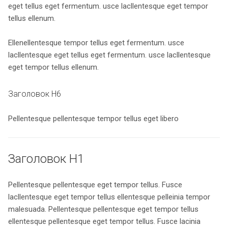
eget tellus eget fermentum. usce lacllentesque eget tempor
tellus ellenum.
Ellenellentesque tempor tellus eget fermentum. usce
lacllentesque eget tellus eget fermentum. usce lacllentesque
eget tempor tellus ellenum.
Заголовок H6
Pellentesque pellentesque tempor tellus eget libero
Заголовок H1
Pellentesque pellentesque eget tempor tellus. Fusce
lacllentesque eget tempor tellus ellentesque pelleinia tempor
malesuada. Pellentesque pellentesque eget tempor tellus
ellentesque pellentesque eget tempor tellus. Fusce lacinia